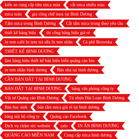
kiến an cung cấp tấm mica màu
cắt mica nhiều màu
mica màu
gia công chữ inox tại Bình Dương
Tấm mica trong Bình Dương
Cắt tấm mica trong theo yêu cầu
thiết kế bảng hiệu
thi công bảng hiệu giá rẻ
In tem café In tem trà sữa In tem nhãn
Cà phê Brownka
THIẾT KẾ BÌNH DƯƠNG
làm bảng hiệu thiết kế bản hiệu biển quảng cáo Ino
in tem nhãn bình dương
Bán nhà tại bình dương
CẦN BÁN ĐẤT TẠI BÌNH DƯƠNG
BÁN ĐẤT TẠI BÌNH DƯƠNG
bảng văn phòng công ty
Vật tư Quảng cáo Bình Dương
Tủ nhựa Đài Loan Bình Dương
Bàn học sinh
bán tấm mica giá rẻ tại bình dương
bảng nội bộ công ty
Quảng cáo Facebook
Dịch vụ chăm sóc website
zalo
IN ẤN BÌNH DƯƠNG
QUẢNG CÁO MIỀN NAM
Cung cấp mica bình dương