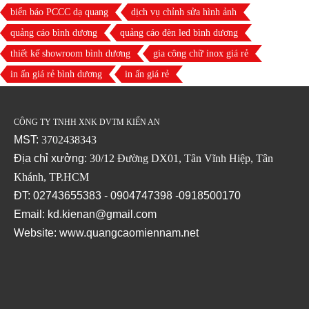
biển báo PCCC dạ quang
dịch vụ chỉnh sửa hình ảnh
quảng cáo bình dương
quảng cáo đèn led bình dương
thiết kế showroom bình dương
gia công chữ inox giá rẻ
in ấn giá rẻ bình dương
in ấn giá rẻ
CÔNG TY TNHH XNK DVTM KIẾN AN
MST:
3702438343
Địa chỉ xưởng:
30/12 Đường DX01, Tân Vĩnh Hiệp, Tân
Khánh, TP.HCM
ĐT: 02743655383 - 0904747398 -0918500170
Email: kd.kienan@gmail.com
Website:
www.quangcaomiennam.net