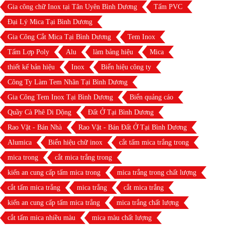
Gia công chữ Inox tại Tân Uyên Bình Dương
Tấm PVC
Đại Lý Mica Tại Bình Dương
Gia Công Cắt Mica Tại Bình Dương
Tem Inox
Tấm Lợp Poly
Alu
làm bảng hiệu
Mica
thiết kế bản hiệu
Inox
Biển hiệu công ty
Công Ty Làm Tem Nhãn Tại Bình Dương
Gia Công Tem Inox Tại Bình Dương
Biển quảng cáo
Quầy Cà Phê Di Dộng
Đất Ở Tại Bình Dương
Rao Vặt - Bán Nhà
Rao Vặt - Bán Đất Ở Tại Bình Dương
Alumica
Biển hiệu chữ inox
cắt tấm mica trắng trong
mica trong
cắt mica trắng trong
kiến an cung cấp tấm mica trong
mica trắng trong chất lượng
cắt tấm mica trắng
mica trắng
cắt mica trắng
kiến an cung cấp tấm mica trắng
mica trắng chất lượng
cắt tấm mica nhiều màu
mica màu chất lượng