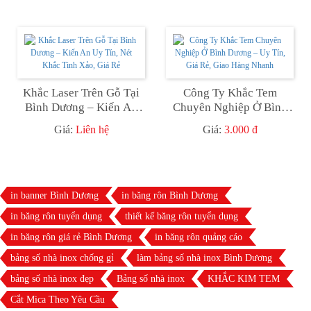
Khắc Laser Trên Gỗ Tại
Công Ty Khắc Tem
Bình Dương – Kiến An
Chuyên Nghiệp Ở Bình
Uy Tín, Nét Khắc Tinh
Dương – Uy Tín, Giá Rẻ,
Giá:
Liên hệ
Giá:
3.000 đ
Xảo, Giá Rẻ
Giao Hàng Nhanh
in banner Bình Dương
in băng rôn Bình Dương
in băng rôn tuyển dụng
thiết kế băng rôn tuyển dụng
in băng rôn giá rẻ Bình Dương
in băng rôn quảng cáo
bảng số nhà inox chống gỉ
làm bảng số nhà inox Bình Dương
bảng số nhà inox đẹp
Bảng số nhà inox
KHẮC KIM TEM
Cắt Mica Theo Yêu Cầu