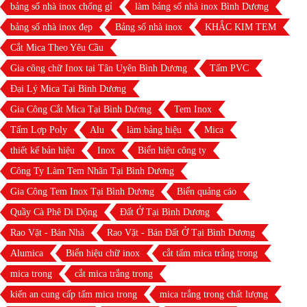
bảng số nhà inox chống gỉ
làm bảng số nhà inox Bình Dương
bảng số nhà inox đẹp
Bảng số nhà inox
KHẮC KIM TEM
Cắt Mica Theo Yêu Cầu
Gia công chữ Inox tại Tân Uyên Bình Dương
Tấm PVC
Đại Lý Mica Tại Bình Dương
Gia Công Cắt Mica Tại Bình Dương
Tem Inox
Tấm Lợp Poly
Alu
làm bảng hiệu
Mica
thiết kế bản hiệu
Inox
Biển hiệu công ty
Công Ty Làm Tem Nhãn Tại Bình Dương
Gia Công Tem Inox Tại Bình Dương
Biển quảng cáo
Quầy Cà Phê Di Dộng
Đất Ở Tại Bình Dương
Rao Vặt - Bán Nhà
Rao Vặt - Bán Đất Ở Tại Bình Dương
Alumica
Biển hiệu chữ inox
cắt tấm mica trắng trong
mica trong
cắt mica trắng trong
kiến an cung cấp tấm mica trong
mica trắng trong chất lượng