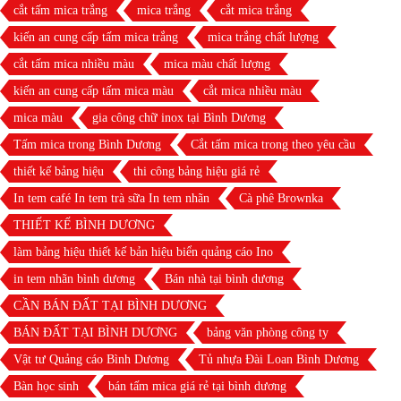
cắt tấm mica trắng
mica trắng
cắt mica trắng
kiến an cung cấp tấm mica trắng
mica trắng chất lượng
cắt tấm mica nhiều màu
mica màu chất lượng
kiến an cung cấp tấm mica màu
cắt mica nhiều màu
mica màu
gia công chữ inox tại Bình Dương
Tấm mica trong Bình Dương
Cắt tấm mica trong theo yêu cầu
thiết kế bảng hiệu
thi công bảng hiệu giá rẻ
In tem café In tem trà sữa In tem nhãn
Cà phê Brownka
THIẾT KẾ BÌNH DƯƠNG
làm bảng hiệu thiết kế bản hiệu biển quảng cáo Ino
in tem nhãn bình dương
Bán nhà tại bình dương
CẦN BÁN ĐẤT TẠI BÌNH DƯƠNG
BÁN ĐẤT TẠI BÌNH DƯƠNG
bảng văn phòng công ty
Vật tư Quảng cáo Bình Dương
Tủ nhựa Đài Loan Bình Dương
Bàn học sinh
bán tấm mica giá rẻ tại bình dương