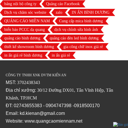
bảng nội bộ công ty
Quảng cáo Facebook
Dịch vụ chăm sóc website
zalo
IN ẤN BÌNH DƯƠNG
QUẢNG CÁO MIỀN NAM
Cung cấp mica bình dương
biển báo PCCC dạ quang
dịch vụ chỉnh sửa hình ảnh
quảng cáo bình dương
quảng cáo đèn led bình dương
thiết kế showroom bình dương
gia công chữ inox giá rẻ
in ấn giá rẻ bình dương
in ấn giá rẻ
CÔNG TY TNHH XNK DVTM KIẾN AN
MST:
3702438343
Địa chỉ xưởng:
30/12 Đường DX01, Tân Vĩnh Hiệp, Tân
Khánh, TP.HCM
ĐT: 02743655383 - 0904747398 -0918500170
Email: kd.kienan@gmail.com
Website:
www.quangcaomiennam.net