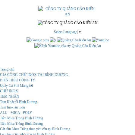
Select Language
▼
Menu
Trang chủ
GIA CÔNG CHỮ INOX TẠI BÌNH DƯƠNG
BIỂN HIỆU CÔNG TY
Quầy Cà Phê Mang Đi
CHỮ INOX
TEM NHÃN
Tem Khắc Ở Bình Dương
Tem Inox ăn mòn
ALU - MICA - POLY
Tấm Mica Trong Bình Dương
Tấm Mica Trắng Bình Dương
Cắt tấm Mica Trắng theo yêu cầu tại Bình Dương
Làm bảng tên phòng ở tại Bình Dương