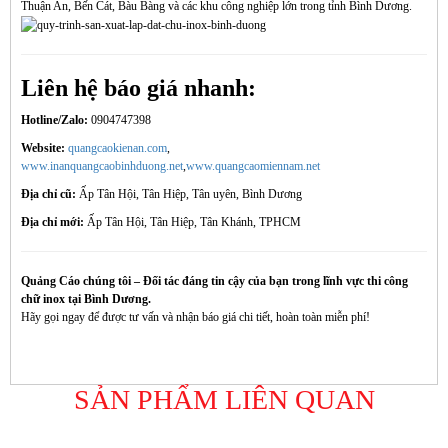
Thuận An, Bến Cát, Bàu Bàng và các khu công nghiệp lớn trong tỉnh Bình Dương.
Liên hệ báo giá nhanh:
Hotline/Zalo:
0904747398
Website:
quangcaokienan.com
,
www.inanquangcaobinhduong.net
,
www.quangcaomiennam.net
Địa chỉ cũ:
Ấp Tân Hội, Tân Hiệp, Tân uyên, Bình Dương
Địa chỉ mới:
Ấp Tân Hội, Tân Hiệp, Tân Khánh, TPHCM
Quảng Cáo chúng tôi – Đối tác đáng tin cậy của bạn trong lĩnh vực thi công
chữ inox tại Bình Dương.
Hãy gọi ngay để được tư vấn và nhận báo giá chi tiết, hoàn toàn miễn phí!
SẢN PHẨM LIÊN QUAN