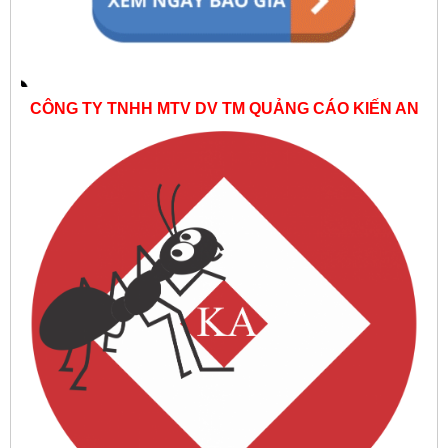
CÔNG TY TNHH MTV DV TM QUẢNG CÁO KIẾN AN