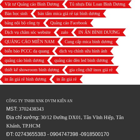
Vật tư Quảng cáo Bình Dương
Tủ nhựa Đài Loan Bình Dương
Bàn học sinh
bán tấm mica giá rẻ tại bình dương
bảng nội bộ công ty
Quảng cáo Facebook
Dịch vụ chăm sóc website
zalo
IN ẤN BÌNH DƯƠNG
QUẢNG CÁO MIỀN NAM
Cung cấp mica bình dương
biển báo PCCC dạ quang
dịch vụ chỉnh sửa hình ảnh
quảng cáo bình dương
quảng cáo đèn led bình dương
thiết kế showroom bình dương
gia công chữ inox giá rẻ
in ấn giá rẻ bình dương
in ấn giá rẻ
CÔNG TY TNHH XNK DVTM KIẾN AN
MST:
3702438343
Địa chỉ xưởng:
30/12 Đường DX01, Tân Vĩnh Hiệp, Tân
Khánh, TP.HCM
ĐT: 02743655383 - 0904747398 -0918500170