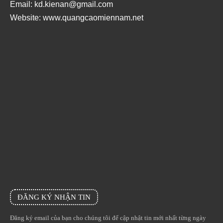
Email: kd.kienan@gmail.com
Website:
www.quangcaomiennam.net
ĐĂNG KÝ NHẬN TIN
Đăng ký email của bạn cho chúng tôi để cập nhật tin mới nhất từng ngày