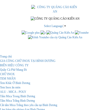
Select Language
▼
Menu
Trang chủ
GIA CÔNG CHỮ INOX TẠI BÌNH DƯƠNG
BIỂN HIỆU CÔNG TY
Quầy Cà Phê Mang Đi
CHỮ INOX
TEM NHÃN
Tem Khắc Ở Bình Dương
Tem Inox ăn mòn
ALU - MICA - POLY
Tấm Mica Trong Bình Dương
Tấm Mica Trắng Bình Dương
Cắt tấm Mica Trắng theo yêu cầu tại Bình Dương
Làm bảng tên phòng ở tại Bình Dương