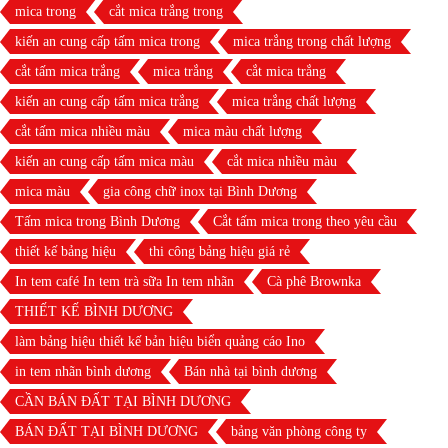
mica trong
cắt mica trắng trong
kiến an cung cấp tấm mica trong
mica trắng trong chất lượng
cắt tấm mica trắng
mica trắng
cắt mica trắng
kiến an cung cấp tấm mica trắng
mica trắng chất lượng
cắt tấm mica nhiều màu
mica màu chất lượng
kiến an cung cấp tấm mica màu
cắt mica nhiều màu
mica màu
gia công chữ inox tại Bình Dương
Tấm mica trong Bình Dương
Cắt tấm mica trong theo yêu cầu
thiết kế bảng hiệu
thi công bảng hiệu giá rẻ
In tem café In tem trà sữa In tem nhãn
Cà phê Brownka
THIẾT KẾ BÌNH DƯƠNG
làm bảng hiệu thiết kế bản hiệu biển quảng cáo Ino
in tem nhãn bình dương
Bán nhà tại bình dương
CẦN BÁN ĐẤT TẠI BÌNH DƯƠNG
BÁN ĐẤT TẠI BÌNH DƯƠNG
bảng văn phòng công ty