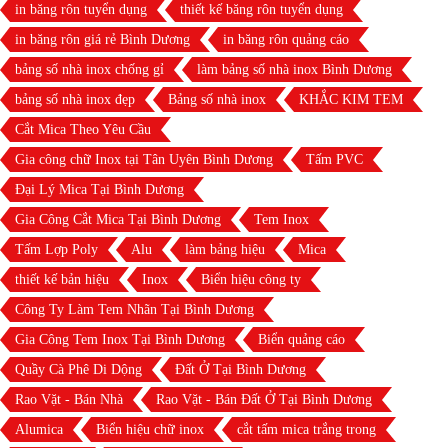
in băng rôn tuyển dụng
thiết kế băng rôn tuyển dụng
in băng rôn giá rẻ Bình Dương
in băng rôn quảng cáo
bảng số nhà inox chống gỉ
làm bảng số nhà inox Bình Dương
bảng số nhà inox đẹp
Bảng số nhà inox
KHẮC KIM TEM
Cắt Mica Theo Yêu Cầu
Gia công chữ Inox tại Tân Uyên Bình Dương
Tấm PVC
Đại Lý Mica Tại Bình Dương
Gia Công Cắt Mica Tại Bình Dương
Tem Inox
Tấm Lợp Poly
Alu
làm bảng hiệu
Mica
thiết kế bản hiệu
Inox
Biển hiệu công ty
Công Ty Làm Tem Nhãn Tại Bình Dương
Gia Công Tem Inox Tại Bình Dương
Biển quảng cáo
Quầy Cà Phê Di Dộng
Đất Ở Tại Bình Dương
Rao Vặt - Bán Nhà
Rao Vặt - Bán Đất Ở Tại Bình Dương
Alumica
Biển hiệu chữ inox
cắt tấm mica trắng trong