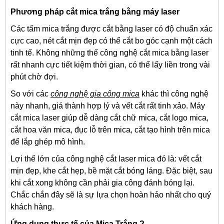
Phương pháp cắt mica trắng bằng máy laser
Các tấm mica trắng được cắt bằng laser có độ chuẩn xác
cực cao, nét cắt mịn đẹp có thể cắt bo góc cạnh một cách
tinh tế. Không những thế công nghệ cắt mica bằng laser
rất nhanh cực tiết kiệm thời gian, có thể lấy liền trong vài
phút chờ đợi.
So với các
công nghệ gia công mica
khác thì công nghệ
này nhanh, giá thành hợp lý và vết cắt rất tinh xảo. Máy
cắt mica laser giúp dễ dàng cắt chữ mica, cắt logo mica,
cắt hoa văn mica, đục lỗ trên mica, cắt tạo hình trên mica
để lắp ghép mô hình.
Lợi thế lớn của công nghệ cắt laser mica đó là: vết cắt
mịn đẹp, khe cắt hẹp, bề mặt cắt bóng láng. Đặc biệt, sau
khi cắt xong không cần phải gia công đánh bóng lại.
Chắc chắn đây sẽ là sự lựa chọn hoàn hảo nhất cho quý
khách hàng.
Ứng dụng thực tế của Mica Trắng ?