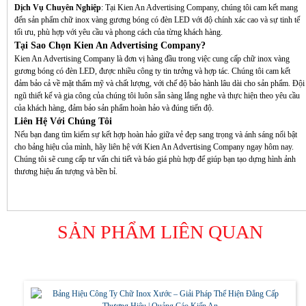
Dịch Vụ Chuyên Nghiệp
: Tại Kien An Advertising Company, chúng tôi cam kết mang
đến sản phẩm chữ inox vàng gương bóng có đèn LED với độ chính xác cao và sự tinh tế
tối ưu, phù hợp với yêu cầu và phong cách của từng khách hàng.
Tại Sao Chọn Kien An Advertising Company?
Kien An Advertising Company là đơn vị hàng đầu trong việc cung cấp chữ inox vàng
gương bóng có đèn LED, được nhiều công ty tin tưởng và hợp tác. Chúng tôi cam kết
đảm bảo cả về mặt thẩm mỹ và chất lượng, với chế độ bảo hành lâu dài cho sản phẩm. Đội
ngũ thiết kế và gia công của chúng tôi luôn sẵn sàng lắng nghe và thực hiện theo yêu cầu
của khách hàng, đảm bảo sản phẩm hoàn hảo và đúng tiến độ.
Liên Hệ Với Chúng Tôi
Nếu bạn đang tìm kiếm sự kết hợp hoàn hảo giữa vẻ đẹp sang trọng và ánh sáng nổi bật
cho bảng hiệu của mình, hãy liên hệ với Kien An Advertising Company ngay hôm nay.
Chúng tôi sẽ cung cấp tư vấn chi tiết và báo giá phù hợp để giúp bạn tạo dựng hình ảnh
thương hiệu ấn tượng và bền bỉ.
SẢN PHẨM LIÊN QUAN