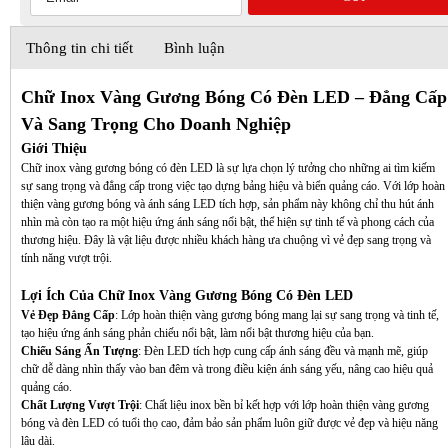
Thông tin chi tiết
Bình luận
Chữ Inox Vàng Gương Bóng Có Đèn LED – Đẳng Cấp
Và Sang Trọng Cho Doanh Nghiệp
Giới Thiệu
Chữ inox vàng gương bóng có đèn LED là sự lựa chọn lý tưởng cho những ai tìm kiếm
sự sang trọng và đẳng cấp trong việc tạo dựng bảng hiệu và biển quảng cáo. Với lớp hoàn
thiện vàng gương bóng và ánh sáng LED tích hợp, sản phẩm này không chỉ thu hút ánh
nhìn mà còn tạo ra một hiệu ứng ánh sáng nổi bật, thể hiện sự tinh tế và phong cách của
thương hiệu. Đây là vật liệu được nhiều khách hàng ưa chuộng vì vẻ đẹp sang trọng và
tính năng vượt trội.
Lợi Ích Của Chữ Inox Vàng Gương Bóng Có Đèn LED
Vẻ Đẹp Đẳng Cấp
: Lớp hoàn thiện vàng gương bóng mang lại sự sang trọng và tinh tế,
tạo hiệu ứng ánh sáng phản chiếu nổi bật, làm nổi bật thương hiệu của bạn.
Chiếu Sáng Ấn Tượng
: Đèn LED tích hợp cung cấp ánh sáng đều và mạnh mẽ, giúp
chữ dễ dàng nhìn thấy vào ban đêm và trong điều kiện ánh sáng yếu, nâng cao hiệu quả
quảng cáo.
Chất Lượng Vượt Trội
: Chất liệu inox bền bỉ kết hợp với lớp hoàn thiện vàng gương
bóng và đèn LED có tuổi thọ cao, đảm bảo sản phẩm luôn giữ được vẻ đẹp và hiệu năng
lâu dài.