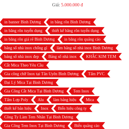
Giá:
5.000.000 đ
in banner Bình Dương
in băng rôn Bình Dương
in băng rôn tuyển dụng
thiết kế băng rôn tuyển dụng
in băng rôn giá rẻ Bình Dương
in băng rôn quảng cáo
bảng số nhà inox chống gỉ
làm bảng số nhà inox Bình Dương
bảng số nhà inox đẹp
Bảng số nhà inox
KHẮC KIM TEM
Cắt Mica Theo Yêu Cầu
Gia công chữ Inox tại Tân Uyên Bình Dương
Tấm PVC
Đại Lý Mica Tại Bình Dương
Gia Công Cắt Mica Tại Bình Dương
Tem Inox
Tấm Lợp Poly
Alu
làm bảng hiệu
Mica
thiết kế bản hiệu
Inox
Biển hiệu công ty
Công Ty Làm Tem Nhãn Tại Bình Dương
Gia Công Tem Inox Tại Bình Dương
Biển quảng cáo