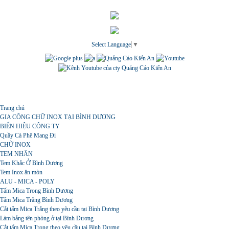
Select Language
▼
Menu
Trang chủ
GIA CÔNG CHỮ INOX TẠI BÌNH DƯƠNG
BIỂN HIỆU CÔNG TY
Quầy Cà Phê Mang Đi
CHỮ INOX
TEM NHÃN
Tem Khắc Ở Bình Dương
Tem Inox ăn mòn
ALU - MICA - POLY
Tấm Mica Trong Bình Dương
Tấm Mica Trắng Bình Dương
Cắt tấm Mica Trắng theo yêu cầu tại Bình Dương
Làm bảng tên phòng ở tại Bình Dương
Cắt tấm Mica Trong theo yêu cầu tại Bình Dương