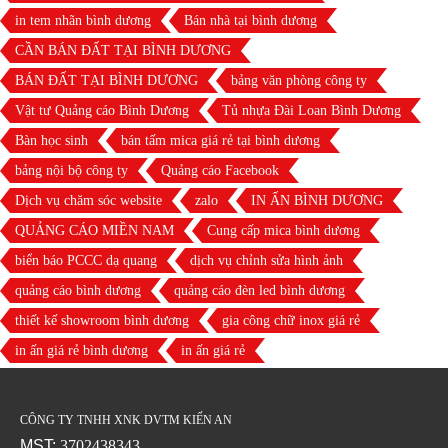
in tem nhãn bình dương
Bán nhà tại bình dương
CẦN BÁN ĐẤT TẠI BÌNH DƯƠNG
BÁN ĐẤT TẠI BÌNH DƯƠNG
bảng văn phòng công ty
Vật tư Quảng cáo Bình Dương
Tủ nhựa Đài Loan Bình Dương
Bàn học sinh
bán tấm mica giá rẻ tại bình dương
bảng nội bộ công ty
Quảng cáo Facebook
Dịch vụ chăm sóc website
zalo
IN ẤN BÌNH DƯƠNG
QUẢNG CÁO MIỀN NAM
Cung cấp mica bình dương
biển báo PCCC dạ quang
dịch vụ chỉnh sửa hình ảnh
quảng cáo bình dương
quảng cáo đèn led bình dương
thiết kế showroom bình dương
gia công chữ inox giá rẻ
in ấn giá rẻ bình dương
in ấn giá rẻ
CÔNG TY TNHH XNK DVTM KIẾN AN
MST:
3702438343