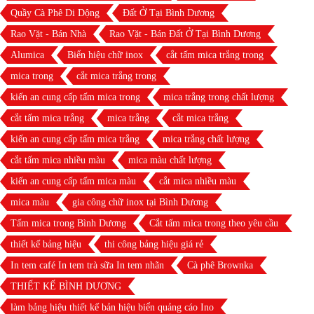
Quầy Cà Phê Di Dộng
Đất Ở Tại Bình Dương
Rao Vặt - Bán Nhà
Rao Vặt - Bán Đất Ở Tại Bình Dương
Alumica
Biển hiệu chữ inox
cắt tấm mica trắng trong
mica trong
cắt mica trắng trong
kiến an cung cấp tấm mica trong
mica trắng trong chất lượng
cắt tấm mica trắng
mica trắng
cắt mica trắng
kiến an cung cấp tấm mica trắng
mica trắng chất lượng
cắt tấm mica nhiều màu
mica màu chất lượng
kiến an cung cấp tấm mica màu
cắt mica nhiều màu
mica màu
gia công chữ inox tại Bình Dương
Tấm mica trong Bình Dương
Cắt tấm mica trong theo yêu cầu
thiết kế bảng hiệu
thi công bảng hiệu giá rẻ
In tem café In tem trà sữa In tem nhãn
Cà phê Brownka
THIẾT KẾ BÌNH DƯƠNG
làm bảng hiệu thiết kế bản hiệu biển quảng cáo Ino