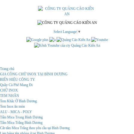
Select Language
▼
Menu
Trang chủ
GIA CÔNG CHỮ INOX TẠI BÌNH DƯƠNG
BIỂN HIỆU CÔNG TY
Quầy Cà Phê Mang Đi
CHỮ INOX
TEM NHÃN
Tem Khắc Ở Bình Dương
Tem Inox ăn mòn
ALU - MICA - POLY
Tấm Mica Trong Bình Dương
Tấm Mica Trắng Bình Dương
Cắt tấm Mica Trắng theo yêu cầu tại Bình Dương
Làm bảng tên phòng ở tại Bình Dương