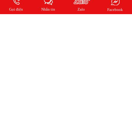
Đăng ký email của bạn cho chúng tôi để cập nhật tin mới nhất từng ngày
Gọi điện
Nhắn tin
Zalo
Facebook
2018 Copyright © QUẢNG CÁO KIẾN AN. All rights reserved.
Online:
4
| Ngày:
454
| Tháng:
3672
| Tổng truy cập:
1059580