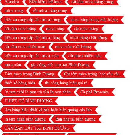
Alumica
Biển hiệu chữ inox
cắt tấm mica trắng trong
mica trong
cắt mica trắng trong
kiến an cung cấp tấm mica trong
mica trắng trong chất lượng
cắt tấm mica trắng
mica trắng
cắt mica trắng
kiến an cung cấp tấm mica trắng
mica trắng chất lượng
cắt tấm mica nhiều màu
mica màu chất lượng
kiến an cung cấp tấm mica màu
cắt mica nhiều màu
mica màu
gia công chữ inox tại Bình Dương
Tấm mica trong Bình Dương
Cắt tấm mica trong theo yêu cầu
thiết kế bảng hiệu
thi công bảng hiệu giá rẻ
In tem café In tem trà sữa In tem nhãn
Cà phê Brownka
THIẾT KẾ BÌNH DƯƠNG
làm bảng hiệu thiết kế bản hiệu biển quảng cáo Ino
in tem nhãn bình dương
Bán nhà tại bình dương
CẦN BÁN ĐẤT TẠI BÌNH DƯƠNG