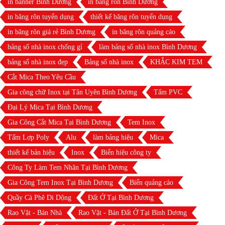
in banner Bình Dương
in băng rôn Bình Dương
in băng rôn tuyển dụng
thiết kế băng rôn tuyển dụng
in băng rôn giá rẻ Bình Dương
in băng rôn quảng cáo
bảng số nhà inox chống gỉ
làm bảng số nhà inox Bình Dương
bảng số nhà inox đẹp
Bảng số nhà inox
KHẮC KIM TEM
Cắt Mica Theo Yêu Cầu
Gia công chữ Inox tại Tân Uyên Bình Dương
Tấm PVC
Đại Lý Mica Tại Bình Dương
Gia Công Cắt Mica Tại Bình Dương
Tem Inox
Tấm Lợp Poly
Alu
làm bảng hiệu
Mica
thiết kế bản hiệu
Inox
Biển hiệu công ty
Công Ty Làm Tem Nhãn Tại Bình Dương
Gia Công Tem Inox Tại Bình Dương
Biển quảng cáo
Quầy Cà Phê Di Dộng
Đất Ở Tại Bình Dương
Rao Vặt - Bán Nhà
Rao Vặt - Bán Đất Ở Tại Bình Dương