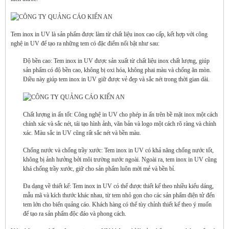
Tem inox in UV là sản phẩm được làm từ chất liệu inox cao cấp, kết hợp với công
nghệ in UV để tạo ra những tem có đặc điểm nổi bật như sau:
Độ bền cao: Tem inox in UV được sản xuất từ chất liệu inox chất lượng, giúp
sản phẩm có độ bền cao, không bị oxi hóa, không phai màu và chống ăn mòn.
Điều này giúp tem inox in UV giữ được vẻ đẹp và sắc nét trong thời gian dài.
Chất lượng in ấn tốt: Công nghệ in UV cho phép in ấn trên bề mặt inox một cách
chính xác và sắc nét, tái tạo hình ảnh, văn bản và logo một cách rõ ràng và chính
xác. Màu sắc in UV cũng rất sắc nét và bền màu.
Chống nước và chống trầy xước: Tem inox in UV có khả năng chống nước tốt,
không bị ảnh hưởng bởi môi trường nước ngoài. Ngoài ra, tem inox in UV cũng
khá chống trầy xước, giữ cho sản phẩm luôn mới mẻ và bền bỉ.
Đa dạng về thiết kế: Tem inox in UV có thể được thiết kế theo nhiều kiểu dáng,
mẫu mã và kích thước khác nhau, từ tem nhỏ gọn cho các sản phẩm điện tử đến
tem lớn cho biển quảng cáo. Khách hàng có thể tùy chỉnh thiết kế theo ý muốn
để tạo ra sản phẩm độc đáo và phong cách.