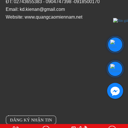
ĐT: 02743655383 - 0904747398 -0918500170
Email: kd.kienan@gmail.com
Website:
www.quangcaomiennam.net
ĐĂNG KÝ NHẬN TIN