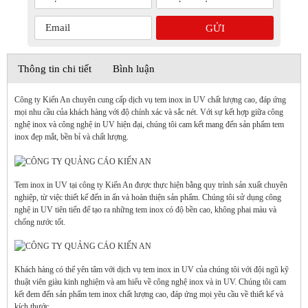
Thông tin chi tiết
Bình luận
Công ty Kiến An chuyên cung cấp dịch vụ tem inox in UV chất lượng cao, đáp ứng
mọi nhu cầu của khách hàng với độ chính xác và sắc nét. Với sự kết hợp giữa công
nghệ inox và công nghệ in UV hiện đại, chúng tôi cam kết mang đến sản phẩm tem
inox đẹp mắt, bền bỉ và chất lượng.
Tem inox in UV tại công ty Kiến An được thực hiện bằng quy trình sản xuất chuyên
nghiệp, từ việc thiết kế đến in ấn và hoàn thiện sản phẩm. Chúng tôi sử dụng công
nghệ in UV tiên tiến để tạo ra những tem inox có độ bền cao, không phai màu và
chống nước tốt.
Khách hàng có thể yên tâm với dịch vụ tem inox in UV của chúng tôi với đội ngũ kỹ
thuật viên giàu kinh nghiệm và am hiểu về công nghệ inox và in UV. Chúng tôi cam
kết đem đến sản phẩm tem inox chất lượng cao, đáp ứng mọi yêu cầu về thiết kế và
kích thước.