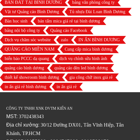
BÁN ĐẤT TẠI BÌNH DƯƠNG
bảng văn phòng công ty
Vật tư Quảng cáo Bình Dương
Tủ nhựa Đài Loan Bình Dương
Bàn học sinh
bán tấm mica giá rẻ tại bình dương
bảng nội bộ công ty
Quảng cáo Facebook
Dịch vụ chăm sóc website
zalo
IN ẤN BÌNH DƯƠNG
QUẢNG CÁO MIỀN NAM
Cung cấp mica bình dương
biển báo PCCC dạ quang
dịch vụ chỉnh sửa hình ảnh
quảng cáo bình dương
quảng cáo đèn led bình dương
thiết kế showroom bình dương
gia công chữ inox giá rẻ
in ấn giá rẻ bình dương
in ấn giá rẻ
CÔNG TY TNHH XNK DVTM KIẾN AN
MST:
3702438343
Địa chỉ xưởng:
30/12 Đường DX01, Tân Vĩnh Hiệp, Tân
Khánh, TP.HCM