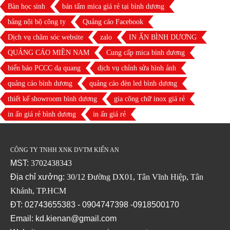
Bàn học sinh
bán tấm mica giá rẻ tại bình dương
bảng nội bộ công ty
Quảng cáo Facebook
Dịch vụ chăm sóc website
zalo
IN ẤN BÌNH DƯƠNG
QUẢNG CÁO MIỀN NAM
Cung cấp mica bình dương
biển báo PCCC dạ quang
dịch vụ chỉnh sửa hình ảnh
quảng cáo bình dương
quảng cáo đèn led bình dương
thiết kế showroom bình dương
gia công chữ inox giá rẻ
in ấn giá rẻ bình dương
in ấn giá rẻ
CÔNG TY TNHH XNK DVTM KIẾN AN
MST:
3702438343
Địa chỉ xưởng:
30/12 Đường DX01, Tân Vĩnh Hiệp, Tân
Khánh, TP.HCM
ĐT: 02743655383 - 0904747398 -0918500170
Email: kd.kienan@gmail.com