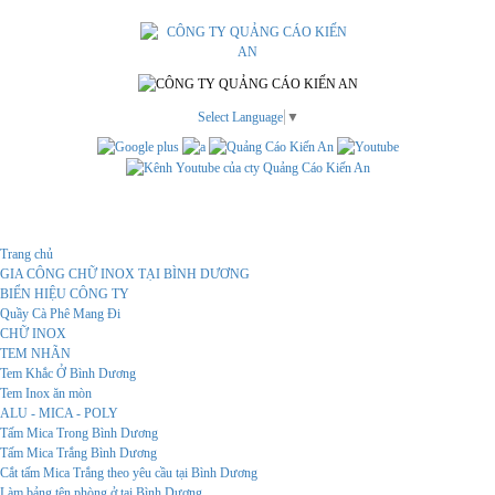
Select Language
▼
Menu
Trang chủ
GIA CÔNG CHỮ INOX TẠI BÌNH DƯƠNG
BIỂN HIỆU CÔNG TY
Quầy Cà Phê Mang Đi
CHỮ INOX
TEM NHÃN
Tem Khắc Ở Bình Dương
Tem Inox ăn mòn
ALU - MICA - POLY
Tấm Mica Trong Bình Dương
Tấm Mica Trắng Bình Dương
Cắt tấm Mica Trắng theo yêu cầu tại Bình Dương
Làm bảng tên phòng ở tại Bình Dương