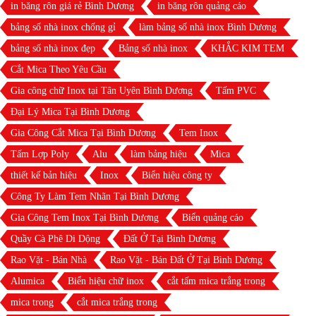
in băng rôn giá rẻ Bình Dương
in băng rôn quảng cáo
bảng số nhà inox chống gỉ
làm bảng số nhà inox Bình Dương
bảng số nhà inox đẹp
Bảng số nhà inox
KHẮC KIM TEM
Cắt Mica Theo Yêu Cầu
Gia công chữ Inox tại Tân Uyên Bình Dương
Tấm PVC
Đại Lý Mica Tại Bình Dương
Gia Công Cắt Mica Tại Bình Dương
Tem Inox
Tấm Lợp Poly
Alu
làm bảng hiệu
Mica
thiết kế bản hiệu
Inox
Biển hiệu công ty
Công Ty Làm Tem Nhãn Tại Bình Dương
Gia Công Tem Inox Tại Bình Dương
Biển quảng cáo
Quầy Cà Phê Di Dộng
Đất Ở Tại Bình Dương
Rao Vặt - Bán Nhà
Rao Vặt - Bán Đất Ở Tại Bình Dương
Alumica
Biển hiệu chữ inox
cắt tấm mica trắng trong
mica trong
cắt mica trắng trong