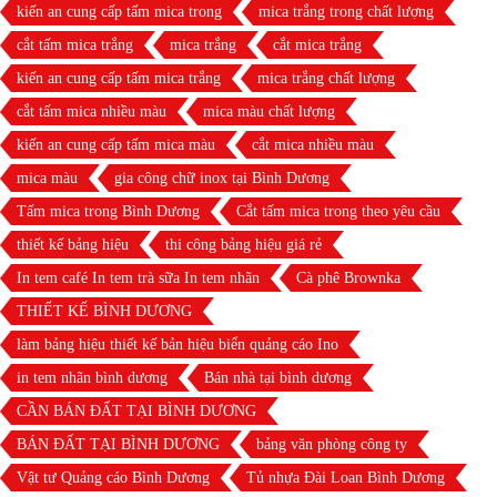
kiến an cung cấp tấm mica trong
mica trắng trong chất lượng
cắt tấm mica trắng
mica trắng
cắt mica trắng
kiến an cung cấp tấm mica trắng
mica trắng chất lượng
cắt tấm mica nhiều màu
mica màu chất lượng
kiến an cung cấp tấm mica màu
cắt mica nhiều màu
mica màu
gia công chữ inox tại Bình Dương
Tấm mica trong Bình Dương
Cắt tấm mica trong theo yêu cầu
thiết kế bảng hiệu
thi công bảng hiệu giá rẻ
In tem café In tem trà sữa In tem nhãn
Cà phê Brownka
THIẾT KẾ BÌNH DƯƠNG
làm bảng hiệu thiết kế bản hiệu biển quảng cáo Ino
in tem nhãn bình dương
Bán nhà tại bình dương
CẦN BÁN ĐẤT TẠI BÌNH DƯƠNG
BÁN ĐẤT TẠI BÌNH DƯƠNG
bảng văn phòng công ty
Vật tư Quảng cáo Bình Dương
Tủ nhựa Đài Loan Bình Dương