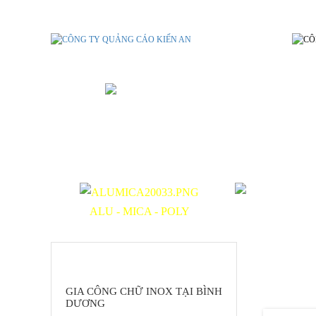
GIA CÔNG CHỮ INOX TẠI BÌNH
ALU - MICA - POLY
IN ẤN B
DANH MỤC SẢN PHẨM
GIA CÔNG CHỮ INOX TẠI BÌNH
DƯƠNG