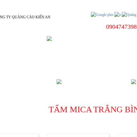
0904747398
 DƯƠNG
BIỂN HIỆU CÔNG TY
ÌNH DƯƠNG
CHÍNH SÁCH
TẤM MICA TRẮNG B