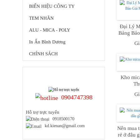
BIỂN HIỆU CÔNG TY
TEM NHÃN
Đại Lý M
ALU - MICA - POLY
Bảng Báo
Tại
In Ấn Bình Dương
Gi
CHÍNH SÁCH
HỖ TRỢ TRỰC TUYẾN
Kho mica
Th
Gi
0904747398
Hỗ trợ trực tuyến
0918500170
kd.kienan@gmail.com
Nên mua t
rẻ ở đâu 