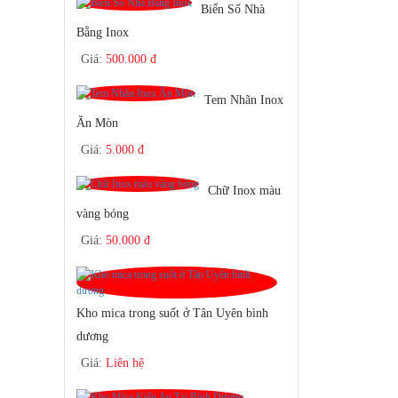
Biển Số Nhà
Bằng Inox
Giá:
500.000 đ
Tem Nhãn Inox
Ăn Mòn
Giá:
5.000 đ
Chữ Inox màu
vàng bóng
Giá:
50.000 đ
Kho mica trong suốt ở Tân Uyên bình
dương
Giá:
Liên hệ