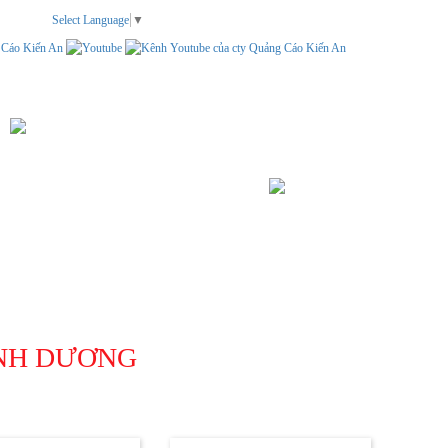
Select Language
▼
TEM NHÃN
LIÊN HỆ
TÌM KIẾM
ÌNH DƯƠNG