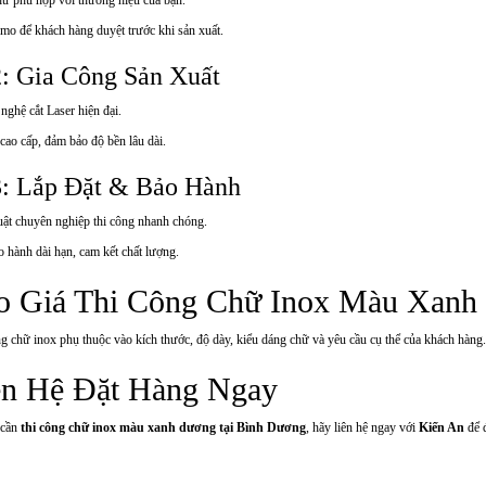
emo để khách hàng duyệt trước khi sản xuất.
: Gia Công Sản Xuất
ghệ cắt Laser hiện đại.
 cao cấp, đảm bảo độ bền lâu dài.
: Lắp Đặt & Bảo Hành
uật chuyên nghiệp thi công nhanh chóng.
 hành dài hạn, cam kết chất lượng.
áo Giá Thi Công Chữ Inox Màu Xanh
ng chữ inox phụ thuộc vào kích thước, độ dày, kiểu dáng chữ và yêu cầu cụ thể của khách hàng
ên Hệ Đặt Hàng Ngay
 cần
thi công chữ inox màu xanh dương tại Bình Dương
, hãy liên hệ ngay với
Kiến An
để 