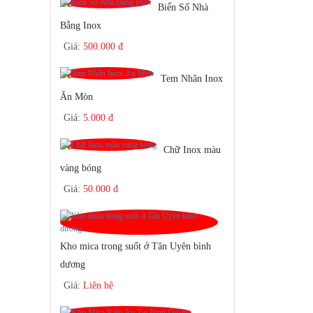
Biển Số Nhà
Bằng Inox
Giá:
500.000 đ
Tem Nhãn Inox
Ăn Mòn
Giá:
5.000 đ
Chữ Inox màu
vàng bóng
Giá:
50.000 đ
Kho mica trong suốt ở Tân Uyên bình
dương
Giá:
Liên hệ