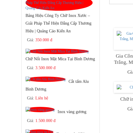
Bảng Hiệu Công Ty Chữ Inox Xước –
Giải Pháp Thể Hiện Đẳng Cấp Thương
Hiệu | Quảng Cáo Kiến An
Giá:
350.000 đ
Gia Côn
Chữ Nổi Inox Mặt Mica Tại Bình Dương
Trắng, Mặt
Giá:
3.500.000 đ
Gi
Cắt tấm Alu
Bình Dương
Giá:
Liên hệ
Chữ i
Gi
Inox vàng gương
Giá:
1.500.000 đ