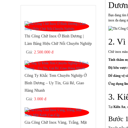
Dươn
SẢN PHẨM BÁN CHẠY
Bạn đang tìm 
inox đa dạng m
Thi Công Chữ Inox Ở Bình Dương |
2. V
Làm Bảng Hiệu Chữ Nổi Chuyên Nghiệp
Chữ inox màu 
Giá:
2.500.000 đ
Tính thẩm m
Độ bền vượt 
Công Ty Khắc Tem Chuyên Nghiệp Ở
Dễ dàng vệ s
Bình Dương – Uy Tín, Giá Rẻ, Giao
Ứng dụng lin
Hàng Nhanh
3. Ki
Giá:
3.000 đ
Tại
Kiến An
,
Bước 1
Gia Công Chữ Inox Vàng, Trắng, Mặt
Tư vấn mẫu ch