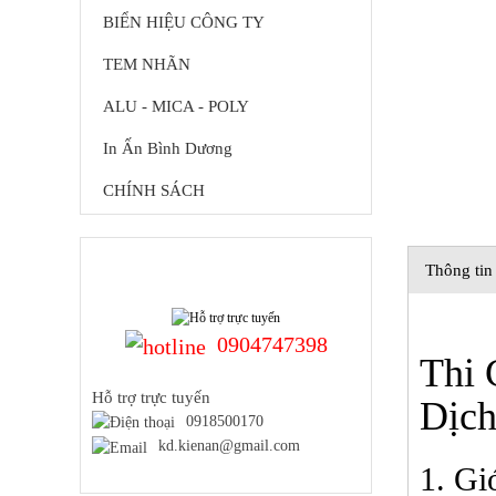
BIỂN HIỆU CÔNG TY
TEM NHÃN
ALU - MICA - POLY
In Ấn Bình Dương
CHÍNH SÁCH
HỖ TRỢ TRỰC TUYẾN
Thông tin 
0904747398
Thi 
Hỗ trợ trực tuyến
Dịch
0918500170
kd.kienan@gmail.com
1. Gi