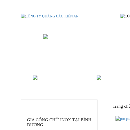
GIA CÔNG CHỮ INOX TẠI BÌNH
ALU - MICA - POLY
IN ẤN B
DANH MỤC SẢN PHẨM
Trang ch
GIA CÔNG CHỮ INOX TẠI BÌNH
DƯƠNG