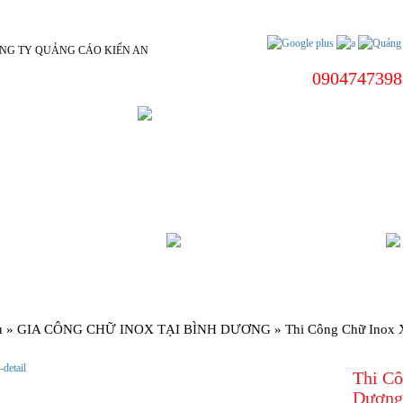
0904747398
 DƯƠNG
BIỂN HIỆU CÔNG TY
ÌNH DƯƠNG
CHÍNH SÁCH
ủ
»
GIA CÔNG CHỮ INOX TẠI BÌNH DƯƠNG
»
Thi Công Chữ Inox 
Thi Cô
Dương