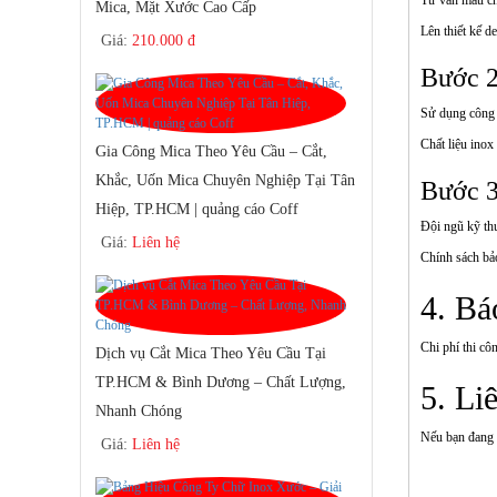
Mica, Mặt Xước Cao Cấp
Lên thiết kế d
Giá:
210.000 đ
Bước 2
Sử dụng công n
Chất liệu inox
Gia Công Mica Theo Yêu Cầu – Cắt,
Khắc, Uốn Mica Chuyên Nghiệp Tại Tân
Bước 3
Hiệp, TP.HCM | quảng cáo Coff
Đội ngũ kỹ th
Giá:
Liên hệ
Chính sách bảo
4. B
Chi phí thi cô
Dịch vụ Cắt Mica Theo Yêu Cầu Tại
TP.HCM & Bình Dương – Chất Lượng,
5. Li
Nhanh Chóng
Nếu bạn đang
Giá:
Liên hệ