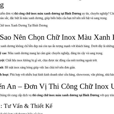
g
kiếm đơn vị
thi công chữ inox màu xanh dương tại Bình Dương
uy tín, chuyên nghiệp? Cô
àu sắc, đặc biệt là màu xanh dương, giúp biển hiệu của bạn trở nên nổi bật và sang trọng.
ì Sao Nên Chọn Chữ Inox Màu Xanh
xanh dương không chỉ bền đẹp mà còn tạo ấn tượng mạnh với khách hàng. Dưới đây là những 
ỹ cao
: Màu xanh dương mang lại cảm giác chuyên nghiệp, đáng tin cậy và sang trọng.
trội
: Chất liệu inox không bị gỉ sét, chịu được tác động của môi trường ngoài trời.
inh
: Bề mặt inox sáng bóng giúp việc lau chùi trở nên đơn giản.
h hoạt
: Phù hợp với nhiều loại hình kinh doanh như cửa hàng, showroom, văn phòng, nhà h
ến An – Đơn Vị Thi Công Chữ Inox 
 chúng tôi cung cấp dịch vụ
thi công chữ inox màu xanh dương tại Bình Dương
với quy trì
: Tư Vấn & Thiết Kế
ữ phù hợp với thương hiệu của bạn.